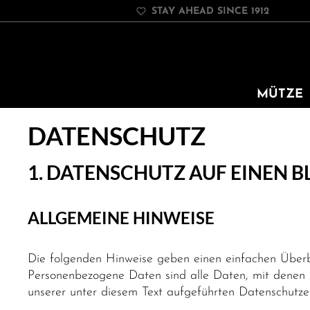
STAY AHEAD SINCE 1912
springen
Zur Hauptnavigation springen
MÜTZE
DATENSCHUTZ
1. DATENSCHUTZ AUF EINEN B
ALLGEMEINE HINWEISE
Die folgenden Hinweise geben einen einfachen Überb
Personenbezogene Daten sind alle Daten, mit denen S
unserer unter diesem Text aufgeführten Datenschutze