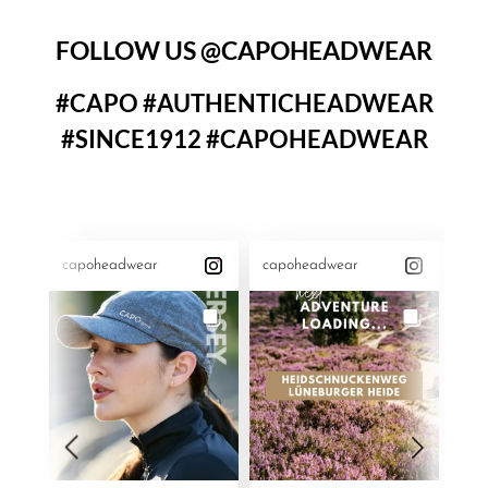
FOLLOW US @CAPOHEADWEAR
#CAPO #AUTHENTICHEADWEAR
#SINCE1912 #CAPOHEADWEAR
capoheadwear
capoheadwear
ca